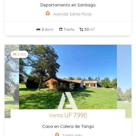
Departamento en Santiago
Avenida Santa Rosa
2
2
dorm.
1
baño
50
m
5.456
UF 7.990
Venta
Casa en Calera de Tango
Santa Inés