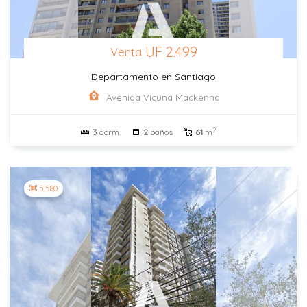
UF 2.499
Venta
Departamento en Santiago
Avenida Vicuña Mackenna
2
3
dorm.
2
baños
61
m
5.580