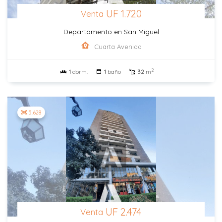
UF 1.720
Venta
Departamento en San Miguel
Cuarta Avenida
2
1
dorm.
1
baño
32
m
5.628
UF 2.474
Venta