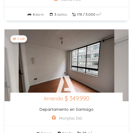
2
4
dorm.
3
baños
178 / 5.000
m
5.448
$ 349.990
Arriendo
Departamento en Santiago
Monjitas 360
2