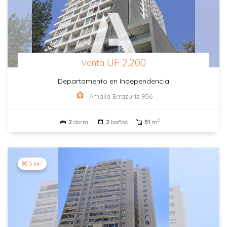
UF 2.200
Venta
Departamento en Independencia
Amalia Errazuriz 956
2
2
dorm.
2
baños
51
m
5.647