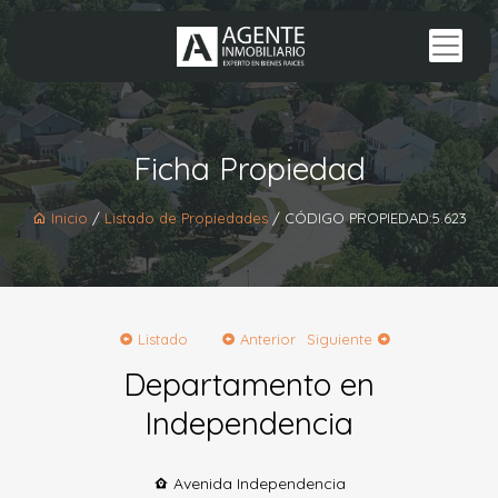
Ficha Propiedad
Inicio
/
Listado de Propiedades
/ CÓDIGO PROPIEDAD:5.623
Listado
Anterior
Siguiente
Departamento en
Independencia
Avenida Independencia